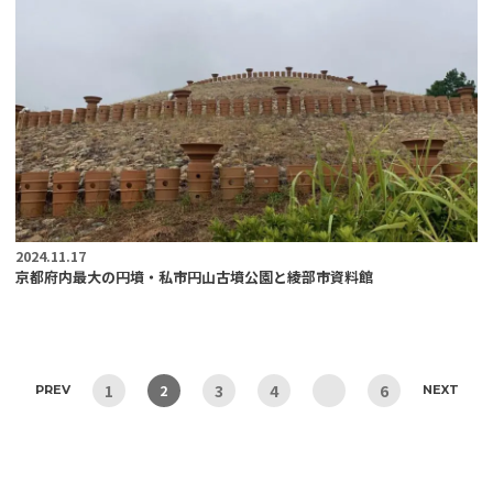
2024.11.17
京都府内最大の円墳・私市円山古墳公園と綾部市資料館
1
3
4
6
2
PREV
NEXT