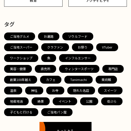
教育
アクティビティ
タグ
ご当地グルメ
お遍路
ソウルフード
ご当地スーパー
クラファン
お祭り
VTuber
ワークショップ
魚
インフルエンサー
美容・健康
直売所
ウィンタースポーツ
専門店
創業100年越え
カフェ
Tanimachi
美術館
温泉
神社
お寺
隠れた名店
スイーツ
地産地消
絶景
イベント
公園
街ぶら
子どもと行ける
ご当地パン屋
もっとみる