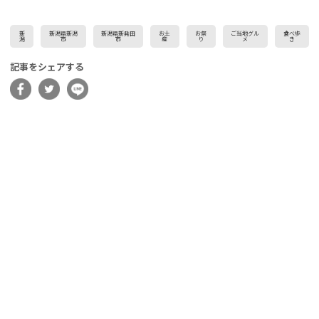
新
新潟県新潟
新潟県新発田
お土
お祭
ご当地グル
食べ歩
潟
市
市
産
り
メ
き
記事をシェアする