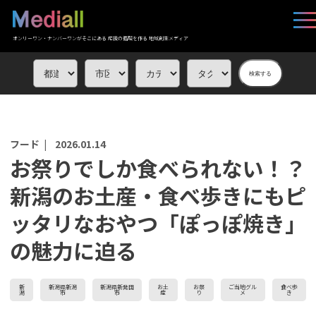
オンリーワン・ナンバーワンがそこにある 応援の循環を作る 地域創生メディア
検索する
フード |
2026.01.14
お祭りでしか食べられない！？
新潟のお土産・食べ歩きにもピ
ッタリなおやつ「ぽっぽ焼き」
の魅力に迫る
新
新潟県新潟
新潟県新発田
お土
お祭
ご当地グル
食べ歩
潟
市
市
産
り
メ
き