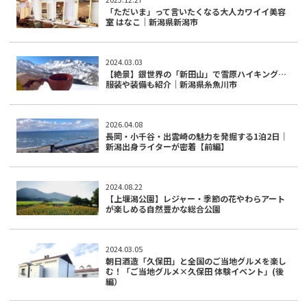
「ただいま」って言いたくなる大人カワイイ美容
室 はなこ｜新潟県新潟市
2024.03.03
【絶景】銀世界の「新田山」で雪原ハイキング…
服装や装備も紹介｜新潟県糸魚川市
2026.04.08
長岡・小千谷・出雲崎の魅力を発掘する1泊2日｜
新潟出身ライターが密着【前編】
2024.08.22
【上堰潟公園】レジャー・季節の花やわらアート
が楽しめる自然豊かな総合公園
2024.03.05
朝日酒造「久保田」と全国のご当地グルメを楽し
む！「ご当地グルメ×久保田 体験イベント」(後
編）