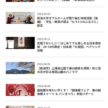
2025.04.30
新潟大学ダブルホームが取り組む地域活動【後
編】｜学生・教員が語る「もう1つのふるさと」
創生
2025.09.12
気軽でおいしい！はじめてでも楽しめる日本酒体
験｜20~30代限定！日本酒「久保田」ペアリング
体験
2026.06.06
【新潟市】上堰潟公園で春の絶景を満喫！桜と菜
の花が彩る角田山麓のパノラマ
2026.06.08
越後姫を味わい尽くす！『越後姫フェア 春の越
後姫スイーツ ＆ パンまつり』参加リポート
2023.12.27