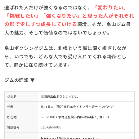
「変わりたい」
選ばれた人だけが強くなるのではなく、
「挑戦したい」「強くなりたい」と思った人がそれぞれ
の形で少しずつ成長していける
環境こそが、畠山ジム最
大の魅力、そして価値なのではないでしょうか。
畠山ボクシングジムは、札幌という街に深く根ざしなが
ら、いつでも、どんな人でも受け入れてくれる場所とし
て、静かに在り続けています。
ジムの詳細
▼
ジム名
北海道畠山ボクシングジム
代表
畠山 昌人（第29代日本ライトフライ級チャンピオン）
所在地
〒063-0814 北海道札幌市西区琴似4条7丁目2-13
電話番号
011-699-6706