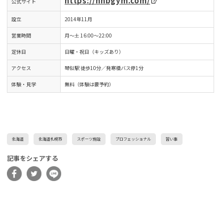
https://hhbgym.com/
公式サイト
設立
2014年11月
営業時間
月〜土 16:00〜22:00
定休日
日曜・祝日（キッズあり）
アクセス
琴似駅 徒歩10分／発寒橋バス停1分
体験・見学
無料（体験は要予約）
北海道
北海道札幌市
スポーツ施設
プロフェッショナル
習い事
記事をシェアする