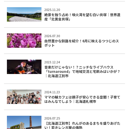
2025.11.20
絶景を独り占め！噴火湾を望む白い貝塚｜世界遺
産「北黄金貝塚」
2026.07.30
自然豊かな釧路を紹介！6月に映えるつつじのス
ポット
2023.12.24
音楽だけじゃない！？ニッチなライブハウス
「turnaround」で地域交流と宅飲みはいかが？
｜北海道江別市
2024.11.23
ママの輪カフェは親子が安心できる空間！子育て
はみんなでしよう｜北海道札幌市
2026.07.25
【北海道江別市】れんがのあるまちを盛りあげた
い！若きレンガ屋の情熱