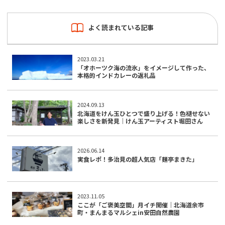
よく読まれている記事
2023.03.21
「オホーツク海の流氷」をイメージして作った、
本格的インドカレーの返礼品
2024.09.13
北海道をけん玉ひとつで盛り上げる！色褪せない
楽しさを新発見｜けん玉アーティスト堀田さん
2026.06.14
実食レポ！多治見の超人気店「麺亭まきた」
2023.11.05
ここが「ご褒美空間」月イチ開催｜北海道余市
町・まんまるマルシェin安田自然農園