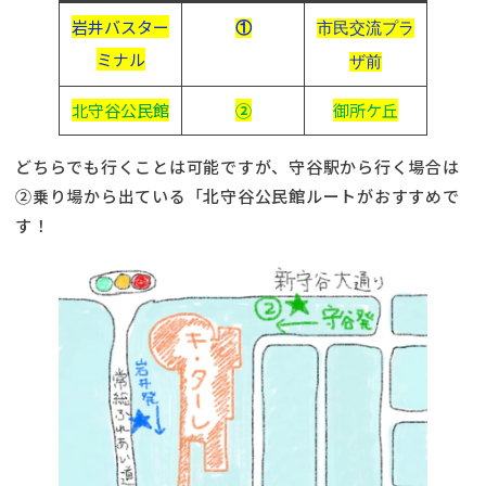
岩井バスター
①
市民交流プラ
ミナル
ザ前
北守谷公民館
②
御所ケ丘
どちらでも行くことは可能ですが、守谷駅から行く場合は
②乗り場から出ている「北守谷公民館ルートがおすすめで
す！