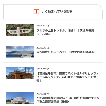
よく読まれている記事
2026.01.11
うわさの上曽トンネル、開通！ ｜茨城県桜川
市・石岡市
2025.06.11
富谷山からのシーベッド ～歴史の底を眺める～
2026.07.30
【茨城県守谷市】薪窯で焼く本格ナポリピッツァ
「イルネッソ」で、非日常のご褒美ランチを満
喫！
2023.08.24
ただの図書館ではない！”非日常”をお届けする水
戸市立西部図書館（後編）