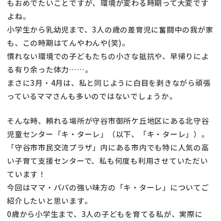
もおめでたいことですが、環境が変わる時期って大変です
よね。
小学生から乳幼児まで、3人の歳の差育児に奮闘中の我が家
も、この時期はてんやわんや(笑)。
慣れない環境での子どもたちの小さな抵抗や、早帰りによ
る有り余った体力……。
まさに3月・4月は、私と同じように白目を剥きながら頑張
っているママさんも多いのではないでしょうか。
そんな時、頼れる場所が守谷市御所ケ丘地区にある北守谷
児童センター「キ・ターレ」（以下、「キ・ターレ」）。
「守谷市市民交流プラザ」内にある市内でも特に人気の高
い子育て支援センターで、私も何度も利用させていただい
ています！
今回はママ・パパの強い味方の「キ・ターレ」についてご
紹介したいと思います。
0歳から小学生まで、3人の子どもを育てる私が、実際に