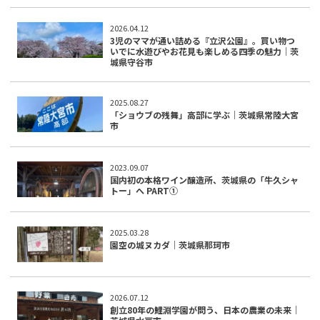
2026.04.12
3児のママが通い詰める『立沢公園』。買い物つ
いでに水遊びやお花見も楽しめる四季の魅力｜茨
城県守谷市
2025.08.27
「ショウブの残舞」高部に学ぶ｜茨城県常陸大宮
市
2023.09.07
国内初の本格ワイン醸造所、茨城県の「牛久シャ
トー」へ PART①
2025.03.28
園空の城ヌカダ｜茨城県那珂市
2026.07.12
創立80年の鯉淵学園が問う、日本の農業の未来｜