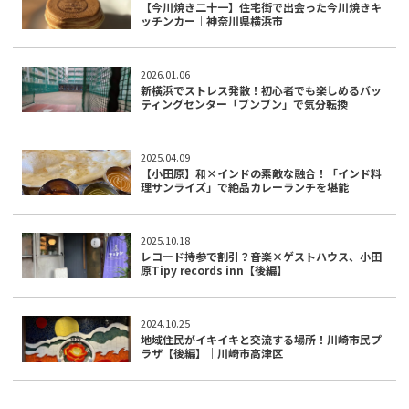
【今川焼き二十一】住宅街で出会った今川焼きキ
ッチンカー｜神奈川県横浜市
2026.01.06
新横浜でストレス発散！初心者でも楽しめるバッ
ティングセンター「ブンブン」で気分転換
2025.04.09
【小田原】和×インドの素敵な融合！「インド料
理サンライズ」で絶品カレーランチを堪能
2025.10.18
レコード持参で割引？音楽×ゲストハウス、小田
原Tipy records inn【後編】
2024.10.25
地域住民がイキイキと交流する場所！川崎市民プ
ラザ【後編】｜川崎市高津区