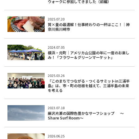
ウォークに参加してきました（前編）
2025.07.20
質×量の最適解！仕事終わりの一杯はここ！｜神
奈川県川崎市
2024.07.05
横浜・元町｜アメリカ山公園の年に一度のお楽し
み！「フラワー＆グリーンマーケット」
2025.03.26
『このまちでつながる・つくるサミットin三浦半
島』は、市・町の垣根を越えて、三浦半島の未来
を考える
2023.07.18
藤沢片瀬の国際色豊かなサーフショップ 〜
Share Surf Room〜
2026.06.25