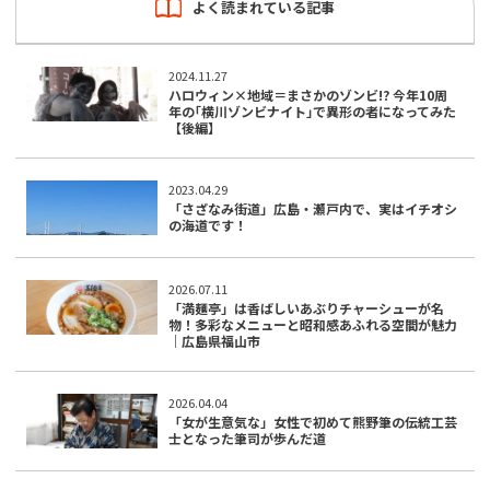
よく読まれている記事
2024.11.27
ハロウィン×地域＝まさかのゾンビ!? 今年10周
年の｢横川ゾンビナイト｣で異形の者になってみた
【後編】
2023.04.29
「さざなみ街道」広島・瀬戸内で、実はイチオシ
の海道です！
2026.07.11
「満麺亭」は香ばしいあぶりチャーシューが名
物！多彩なメニューと昭和感あふれる空間が魅力
｜広島県福山市
2026.04.04
「女が生意気な」女性で初めて熊野筆の伝統工芸
士となった筆司が歩んだ道