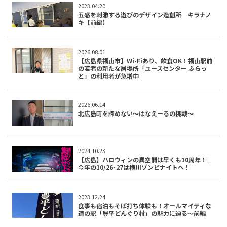
2023.04.20
五感を刺激する遊びのデザイン造創所 キラナノ
キ【前編】
2026.08.01
【広島県福山市】Wi-Fiあり、飲食OK！福山駅前
の若者の新たな居場所「ユースセンター ふらっ
と」の利用者が急増中
2026.06.14
北広島町を諦めない～はなえーるの挑戦～
2024.10.23
【広島】ハロウィンの異空間は早くも10周年！｜
今年の10/26･27は横川ゾンビナイトへ！
2023.12.24
食事も宿泊もそば打ち体験も！オールマイティな
道の駅「豊平どんぐり村」の魅力に迫る～前編