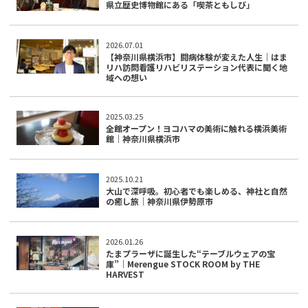
県立歴史博物館にある「喫茶ともしび」
2026.07.01
【神奈川県横浜市】闘病体験が変えた人生｜はま
リハ訪問看護リハビリステーション代表に聞く地
域への想い
2025.03.25
全館オープン！ヨコハマの美術に触れる横浜美術
館｜神奈川県横浜市
2025.10.21
大山で深呼吸。初心者でも楽しめる、神社と自然
の癒し旅｜神奈川県伊勢原市
2026.01.26
たまプラーザに誕生した“テーブルウェアの宝
庫”｜Merengue STOCK ROOM by THE
HARVEST