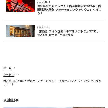
2025.08.11
運気も気分もアップ！？横浜中華街で話題の「横
浜開運水族館 フォーチュンアクアリウム」へ行こ
う！
2026.01.18
【白楽】ワイン食堂「キツネノアトチ」で“ちょ
うどいい特別感”を味わう夜
ホーム
フード
横浜の未来に向けた共創がここから始まる！「つながってみたらどうだい？in横浜」
リポート
関連記事