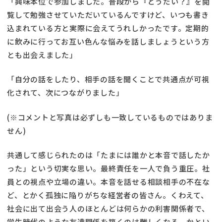
「興味本位で参加しました。普段から『どうだい？』を閲
覧して勉強させていただいているんですけど、いつも書き
込まれている方と実際に会えてうれしかったです。定期的
に飲みに行ってお互い色んな悩みを話しましょうという方
とも出会えました」
「自分の話をしたり、相手の話を聞くことで共通点が可視
化されて、次につながりました」
(※コメントと写真は必ずしも一致しているものではありま
せん)
共通して感じられたのは「たまには誰かと本音で話したか
った」という切実な思い。最終責任を一人で負う重圧。社
員との視点や立場の違い。本音を話せる相談相手の不在な
ど、とかく孤独に陥りがちな経営者の皆さん。くわえて、
社会に出て出会う人のほとんどは何らかの利害関係者で、
学生時代のような友達関係を築くのは難しくなる。かとい