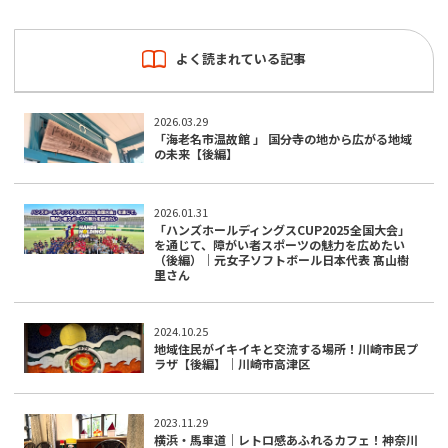
よく読まれている記事
2026.03.29
「海老名市温故館 」 国分寺の地から広がる地域
の未来【後編】
2026.01.31
「ハンズホールディングスCUP2025全国大会」
を通じて、障がい者スポーツの魅力を広めたい
（後編）｜元女子ソフトボール日本代表 髙山樹
里さん
2024.10.25
地域住民がイキイキと交流する場所！川崎市民プ
ラザ【後編】｜川崎市高津区
2023.11.29
横浜・馬車道｜レトロ感あふれるカフェ！神奈川