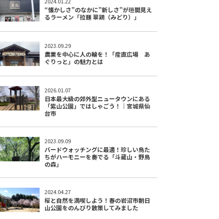
2024.01.22
“懐かしさ”のなかに”新しさ”が垣間見え
るラーメン「拉麺 翠鶏（みどり）」
2023.09.29
農業を中心に人の輪を！「産直広場 あ
ぐりっと」の魅力とは
2026.01.07
日本最大級の郊外型ニュータウンにある
「紫山公園」ではしゃごう！｜宮城県仙
台市
2023.09.09
バードウォッチングに最適！珍しい鳥た
ちがハーモニーを奏でる「斗蔵山・野鳥
の森」
2024.04.27
桜と自然を満喫しよう！春の岩沼市朝日
山公園をのんびり散策してみました