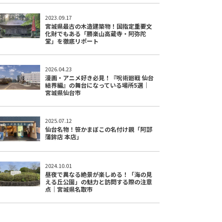
2023.09.17
宮城県最古の木造建築物！国指定重要文
化財でもある「勝楽山高蔵寺・阿弥陀
堂」を徹底リポート
2026.04.23
漫画・アニメ好き必見！『呪術廻戦 仙台
結界編』の舞台になっている場所5選｜
宮城県仙台市
2025.07.12
仙台名物！笹かまぼこの名付け親「阿部
蒲鉾店 本店」
2024.10.01
昼夜で異なる絶景が楽しめる！「海の見
える丘公園」の魅力と訪問する際の注意
点｜宮城県名取市