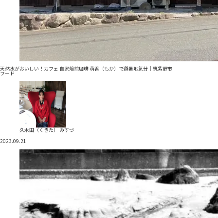
天然水がおいしい！カフェ 自家焙煎珈琲 萌香（もか）で避暑地気分｜筑紫野市
フード
久木田（くきた） みすづ
2023.09.21