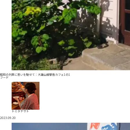
昭和の列車に思いを馳せて：大雄山線駅舎カフェ1の1
フード
トミタチサト
2023.09.20