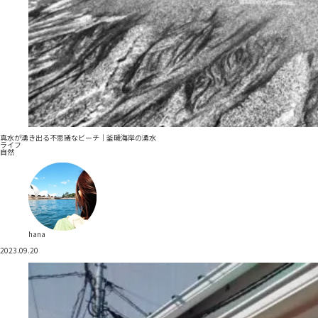
真水が湧き出る不思議なビーチ｜釜磯海岸の湧水
ライフ
自然
hana
2023.09.20