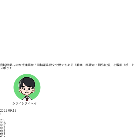
宮城県最古の木造建築物！国指定重要文化財でもある「勝楽山高蔵寺・阿弥陀堂」を徹底リポート
スポット
シライシタイヘイ
2023.09.17
1
…
235
236
237
238
239
240