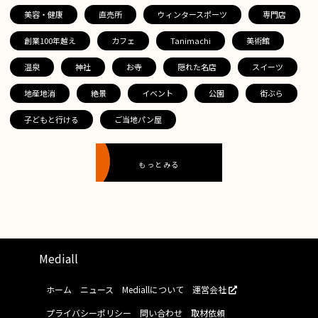
美容・健康
直売所
ウィンタースポーツ
専門店
創業100年越え
カフェ
Tanimachi
美術館
温泉
神社
お寺
隠れた名店
スイーツ
地産地消
絶景
イベント
公園
街ぶら
子どもと行ける
ご当地パン屋
もっとみる
Mediall
ホーム
ニュース
Mediallについて
運営会社
プライバシーポリシー
問い合わせ
取材依頼