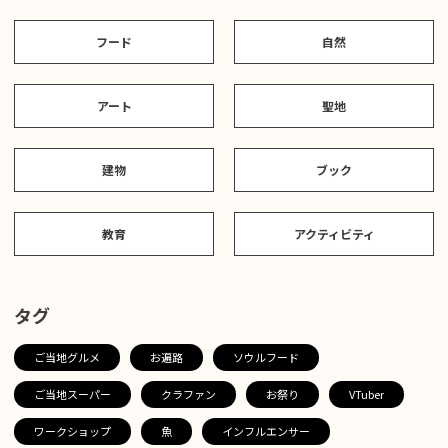
フード
自然
アート
聖地
建物
ブック
教育
アクティビティ
タグ
ご当地グルメ
お遍路
ソウルフード
ご当地スーパー
クラファン
お祭り
VTuber
ワークショップ
魚
インフルエンサー