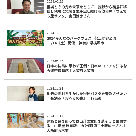
2025.02.22
復興とその先の未来をともに｜長野から福島に移
住し地域に笑顔を生み出し続ける便利屋「なんで
も屋サンタ」山田雅彦さん
2024.11.06
2024みんなのパークフェス | 保土ケ谷公園
11/16（土）開催｜神奈川県横浜市
2026.03.26
日本の技術に思わず圧倒！日本のコインを知るな
ら造幣博物館｜大阪府大阪市
2024.12.21
地元の素材を生かした米粉パスタを普及させたい
｜長浜市『おへその森』 【前編】
2024.11.12
鰹節と身を削ってお出汁の文化を遺そうと奮闘す
る「山崎屋 昆布店」の2代目店主土肥誠一さん｜
大阪府茨木市