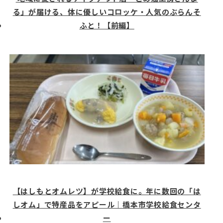
る」が届ける、体に優しいコロッケ・人気のぶらんそ
ふと！【前編】
【はしもとオムレツ】が学校給食に。年に数回の「は
しオム」で特産品をアピール｜橋本市学校給食センタ
ー