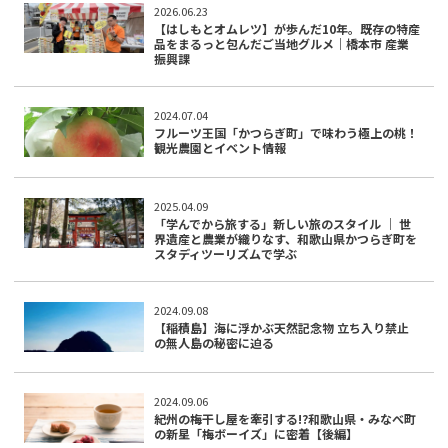
2026.06.23
【はしもとオムレツ】が歩んだ10年。既存の特産
品をまるっと包んだご当地グルメ｜橋本市 産業
振興課
2024.07.04
フルーツ王国「かつらぎ町」で味わう極上の桃！
観光農園とイベント情報
2025.04.09
「学んでから旅する」新しい旅のスタイル ｜ 世
界遺産と農業が織りなす、和歌山県かつらぎ町を
スタディツーリズムで学ぶ
2024.09.08
【稲積島】海に浮かぶ天然記念物 立ち入り禁止
の無人島の秘密に迫る
2024.09.06
紀州の梅干し屋を牽引する!?和歌山県・みなべ町
の新星「梅ボーイズ」に密着【後編】