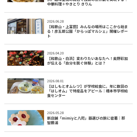
中華料理＋やきとり きりん
2026.06.28
【和歌山・上富田】みんなの場所はここから始ま
る！彦五郎公園「からっぽマルシェ」開催レポー
ト
2026.04.20
【和歌山・白浜】変わりたいあなたへ！奥野彩加
が伝える「自分を脱ぐ体験」とは？
2026.08.01
【はしもとオムレツ】が学校給食に。年に数回の
「はしオム」で特産品をアピール｜橋本市学校給
食センター
2026.05.28
新店舗「mimiyと八咫」器選びの旅に密着｜那
智勝浦