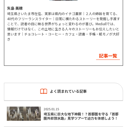
矢島 美穂
埼玉県さいたま市在住、実家は県内のイチゴ農家｜２人の姉妹を育てる、
40代のフリーランスライター｜日常に横たわるストーリーを発掘し手渡す
ことで、読者の目に映る世界がちょっと変わるのが喜び。Mediallでは、
情報だけではなく、この土地に生きる人々のストーリーもお伝えしたいと
思います｜チョコレート・コーヒー・カフェ・読書・手帳・紙モノが大好
き
記事一覧
よく読まれている記事
2025.01.15
埼玉県に巨大な地下神殿！？首都圏を守る「首都
圏外郭放水路」見学ツアーで迫力を体感しよう！