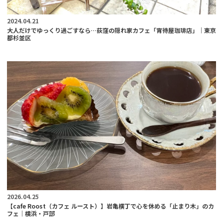
2024.04.21
大人だけでゆっくり過ごすなら…荻窪の隠れ家カフェ「宵待屋珈琲店」｜東京
都杉並区
2026.04.25
【cafe Roost（カフェ ルースト）】岩亀横丁で心を休める「止まり木」のカ
フェ｜横浜・戸部