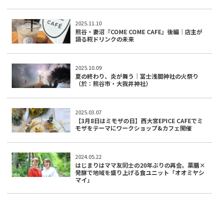
2025.11.10
熊谷・妻沼『COME COME CAFE』後編｜店主が
語る糀ドリンクの未来
2025.10.09
夏の終わり、炎が舞う｜冨士浅間神社の火祭り
（於：熊谷市・大我井神社）
2025.03.07
【3月8日はミモザの日】西大宮EPICE CAFEでミ
モザをテーマにワークショップ&カフェ開催
2024.05.22
はじまりはママ友同士の20年ぶりの再会。薬膳×
発酵で地域を盛り上げる食ユニット「オオミヤシ
マイ」