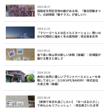
2023.06.17
国指定天然記念物の藤がある街、「春日部藤まつ
り」の前哨戦『藤テラス』が楽しい￼
2024.11.23
「マリーゴールドの丘イルミネーション」憩いの
光が幻想的に煌めく冬の風物詩｜埼玉県本庄市
2025.09.22
香り高い狭山茶の新しい体験【後編】｜的場園が
届ける驚きと楽しさ
2024.10.10
身体と自然に優しいプラントベースメニューを体
験してほしい｜1110CAFE/BAKERY｜株式会社
大泉工場（後編）
2025.06.26
【家族で休日を過ごしたい】「ゆーぱるひざこ」
で体も心もリフレッシュ！ ｜埼玉県さいたま市