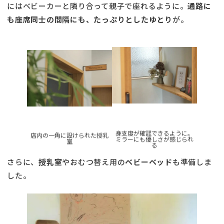
にはベビーカーと隣り合って親子で座れるように。
通路に
も座席同士の間隔にも、たっぷりとしたゆとり
が。
身支度が確認できるように。
店内の一角に設けられた授乳
ミラーにも優しさが感じられ
室
る
さらに、
授乳室
やおむつ替え用の
ベビーベッド
も準備しま
した。