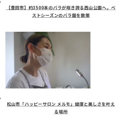
【豊田市】約3500本のバラが咲き誇る西山公園へ。ベ
ストシーズンのバラ園を散策
松山市「ハッピーサロン メルモ」健康と美しさを叶え
る場所