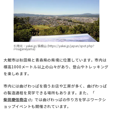
引用元：yakei.jp/長根山 (https://yakei.jp/japan/spot.php?
i=naganeyama)
大館市は秋田県と青森県の県境に位置しています。市内は
標高1000メートル以上の山々があり、登山やトレッキング
を楽しめます。
市内には曲げわっぱを扱うお店や工房が多く、曲げわっぱ
の製造過程を見学できる場所もあります。また、「
柴田慶信商店
」では曲げわっぱの作り方を学ぶワークシ
ョップイベントも開催されています。