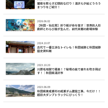
闇夜を照らす幻想的な灯り！湯沢七夕絵どうろう
まつりをご紹介！
2026.06.02
【秋田・仙北発】折り紙が命を宿す｜世界的人形
劇師とわらび座が生んだ、前代未聞の劇場体験
2024.10.07
古代で一番立派なトイレも！秋田城跡と秋田城跡
歴史資料館
2023.10.20
川原毛地獄で極楽！？秘境の奥で疲れを吹き飛ば
す！｜秋田県湯沢市
2023.06.09
秋田県東成瀬村の成瀬ダム建設工事。今だけ！！
超巨大ダンプトラックにびっくり！