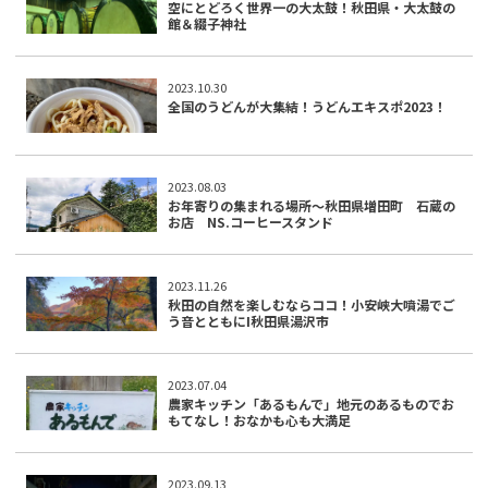
空にとどろく世界一の大太鼓！秋田県・大太鼓の
館＆綴子神社
2023.10.30
全国のうどんが大集結！うどんエキスポ2023！
2023.08.03
お年寄りの集まれる場所～秋田県増田町 石蔵の
お店 NS.コーヒースタンド
2023.11.26
秋田の自然を楽しむならココ！小安峡大噴湯でご
う音とともにI秋田県湯沢市
2023.07.04
農家キッチン「あるもんで」地元のあるものでお
もてなし！おなかも心も大満足
2023.09.13