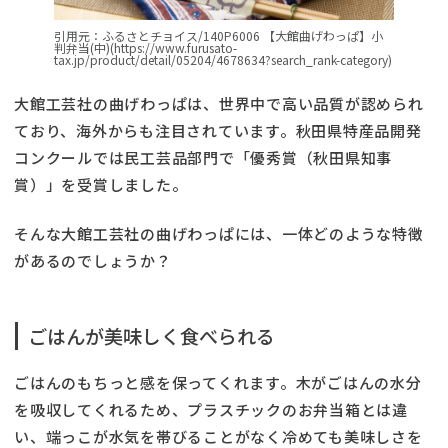
引用元：ふるさとチョイス/140P6006 【大館曲げわっぱ】小
判弁当(中)(https://www.furusato-
tax.jp/product/detail/05204/4678634?search_rank-category)
大館工芸社の曲げわっぱは、世界中で高い品質が認められ
ており、海外からも注目されています。秋田県特産品開発
コンクールでは民工芸品部門で「優秀賞（秋田県知事
賞）」を受賞しました。
そんな大館工芸社の曲げわっぱには、一体どのような特徴
があるのでしょうか？
ごはんが美味しく食べられる
ごはんのもちっと感を保ってくれます。木がごはんの水分
を吸収してくれるため、プラスチックのお弁当箱とは違
い、端っこが水気を帯びることがなく冷めても美味しさを