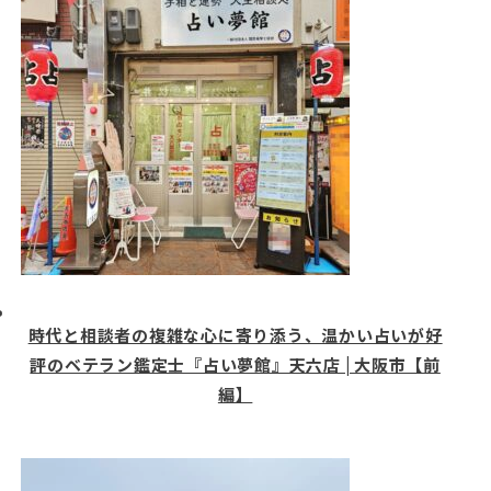
時代と相談者の複雑な心に寄り添う、温かい占いが好
評のベテラン鑑定士『占い夢館』天六店 | 大阪市【前
編】