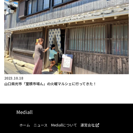
2023.10.18
山口県光市「室積市場ん」の火曜マルシェに行ってきた！
Mediall
ホーム
ニュース
Mediallについて
運営会社