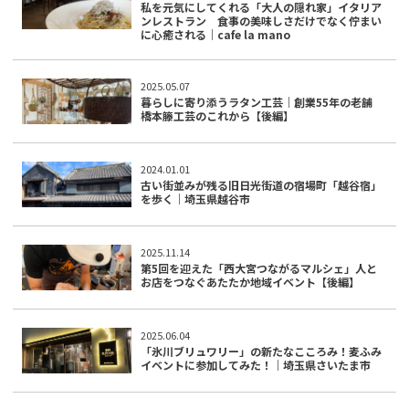
私を元気にしてくれる「大人の隠れ家」イタリア
ンレストラン 食事の美味しさだけでなく佇まい
に心癒される｜cafe la mano
2025.05.07
暮らしに寄り添うラタン工芸｜創業55年の老舗
橋本籐工芸のこれから【後編】
2024.01.01
古い街並みが残る旧日光街道の宿場町「越谷宿」
を歩く｜埼玉県越谷市
2025.11.14
第5回を迎えた「西大宮つながるマルシェ」人と
お店をつなぐあたたか地域イベント【後編】
2025.06.04
「氷川ブリュワリー」の新たなこころみ！麦ふみ
イベントに参加してみた！｜埼玉県さいたま市