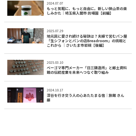
2024.07.07
もっと気軽に、もっと自由に。新しい狭山茶の楽
しみかた｜埼玉県入間市 的場園【前編】
2025.07.29
地元民に愛され続ける秘訣は？夫婦で営むパン屋
「生シフォンとパンの店Breadroom」の挑戦と
これから ｜さいたま市岩槻【後編】
2025.03.10
ベーゴマ専門メーカー「日三鋳造所」と郷土資料
館の伝統産業を未来へつなぐ取り組み
2024.10.17
深谷を行き交う人の心あたたまる宿｜旅館 きん
藤