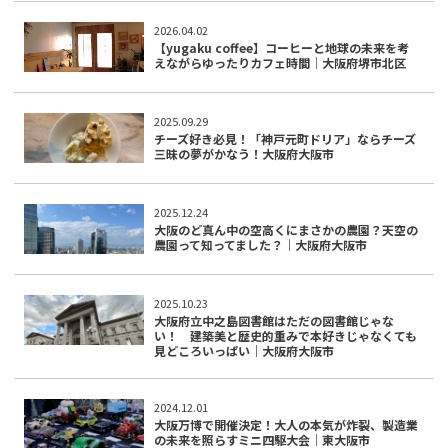
2026.04.02
【yugaku coffee】コーヒーと地球の未来を考
えながらゆったりカフェ時間｜大阪府堺市北区
2025.09.29
チーズ好き必見！「神戸元町ドリア」ならチーズ
三昧の夢がかなう！大阪府大阪市
2025.12.24
大阪のど真ん中の空高くにまさかの農園？天空の
農園って知ってました？｜大阪府大阪市
2025.10.23
大阪府立中之島図書館はただの図書館じゃな
い！ 建築美と歴史的重みで本好きじゃなくても
見どころいっぱい｜大阪府大阪市
2024.12.01
大阪万博で開催決定！大人の本気が炸裂、製造業
の未来を照らすミニ四駆大会｜東大阪市