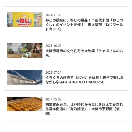
2024.11.06
ねじの競技に、ねじの景品！？前代未聞「ねじづ
くし」のイベント開催！｜東大阪市『ねじワール
ドカップ』
2023.10.08
大阪府堺市の文化住宅を大改築「チャボさんのお
茶」
2025.07.24
ぐるぐるの建物で“いのち”を体験！親子で楽しみ
ながら学ぶPASONA NATUREVERSE
2024.05.08
創業寛永元年。江戸時代から世代を超えて愛され
る福本商店の「亀乃饅頭」｜大阪市平野区【後
編】