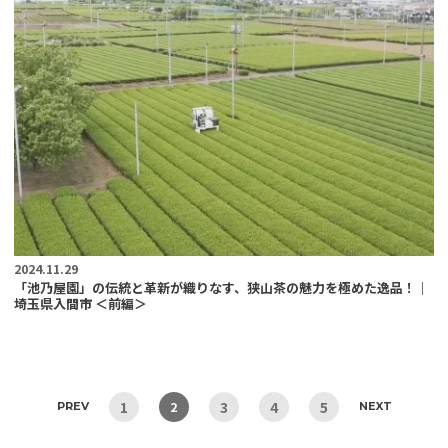
2024.11.29
「池乃屋園」の伝統と革新が織りなす、狭山茶の魅力を極めた逸品！｜
埼玉県入間市 ＜前編＞
1
3
4
5
2
PREV
NEXT