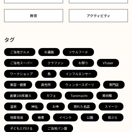
教育
アクティビティ
タグ
ご当地グルメ
お遍路
ソウルフード
ご当地スーパー
クラファン
お祭り
VTuber
ワークショップ
魚
インフルエンサー
美容・健康
直売所
ウィンタースポーツ
専門店
創業100年越え
カフェ
Tanimachi
美術館
温泉
神社
お寺
隠れた名店
スイーツ
地産地消
絶景
イベント
公園
街ぶら
子どもと行ける
ご当地パン屋