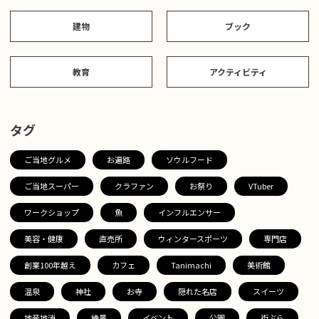
建物
ブック
教育
アクティビティ
タグ
ご当地グルメ
お遍路
ソウルフード
ご当地スーパー
クラファン
お祭り
VTuber
ワークショップ
魚
インフルエンサー
美容・健康
直売所
ウィンタースポーツ
専門店
創業100年越え
カフェ
Tanimachi
美術館
温泉
神社
お寺
隠れた名店
スイーツ
地産地消
絶景
イベント
公園
街ぶら