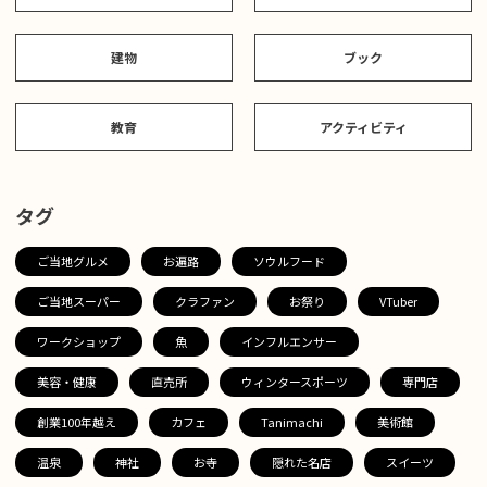
建物
ブック
教育
アクティビティ
タグ
ご当地グルメ
お遍路
ソウルフード
ご当地スーパー
クラファン
お祭り
VTuber
ワークショップ
魚
インフルエンサー
美容・健康
直売所
ウィンタースポーツ
専門店
創業100年越え
カフェ
Tanimachi
美術館
温泉
神社
お寺
隠れた名店
スイーツ