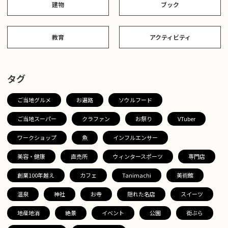
建物
ブック
教育
アクティビティ
タグ
ご当地グルメ
お遍路
ソウルフード
ご当地スーパー
クラファン
お祭り
VTuber
ワークショップ
魚
インフルエンサー
美容・健康
直売所
ウィンタースポーツ
専門店
創業100年越え
カフェ
Tanimachi
美術館
温泉
神社
お寺
隠れた名店
スイーツ
地産地消
絶景
イベント
公園
街ぶら