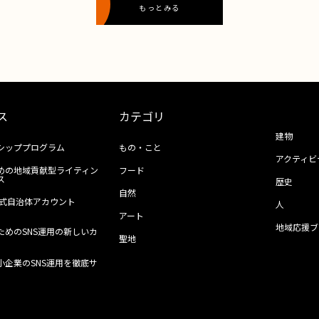
もっとみる
ス
カテゴリ
建物
シッププログラム
もの・こと
アクティビ
めの地域貢献型ライティン
フード
ス
歴史
自然
ll公式自治体アカウント
人
アート
地域応援ブ
ためのSNS運用の新しいカ
聖地
小企業のSNS運用を徹底サ