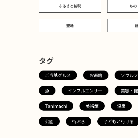
ふるさと納税
もの
聖地
タグ
ご当地グルメ
お遍路
ソウルフ
魚
インフルエンサー
美容・健
Tanimachi
美術館
温泉
公園
街ぶら
子どもと行ける