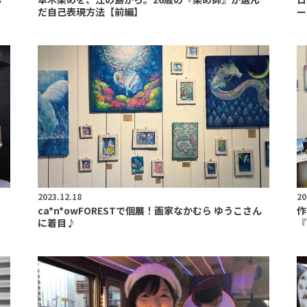
だ自己表現方法【前編】
ー
2023.12.18
20
ィ
ca*n*owFORESTで個展！画家なかむら ゆうこさん
作
に着目♪
『