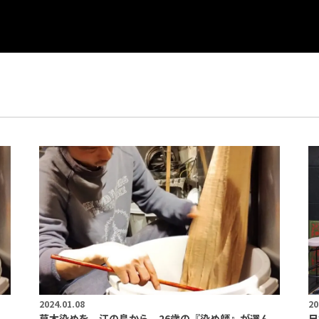
2024.01.08
20
ん
草木染めを、江の島から。26歳の『染め師』が選ん
日