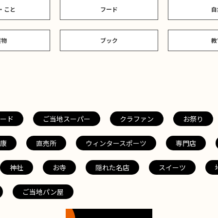
・こと
フード
自
建物
ブック
教
ード
ご当地スーパー
クラファン
お祭り
康
直売所
ウィンタースポーツ
専門店
神社
お寺
隠れた名店
スイーツ
ご当地パン屋