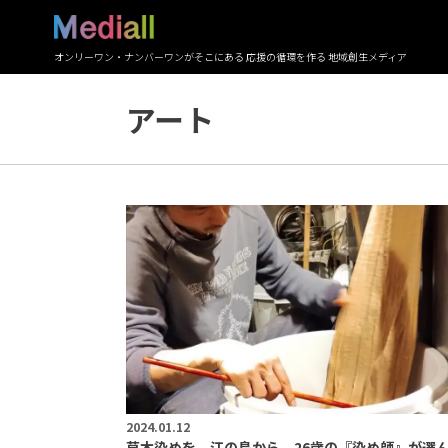
オンリーワン・ナンバーワンがそこにある 応援の循環を作る 地域創生メディア
アート
2024.01.12
草木染めを、江の島から。26歳の『染め師』が選