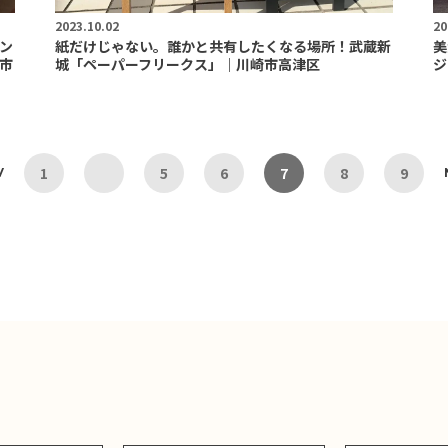
2023.10.02
20
ン
紙だけじゃない。誰かと共有したくなる場所！武蔵新
美
市
城「ペーパーフリークス」｜川崎市高津区
ジ
1
5
6
7
8
9
V