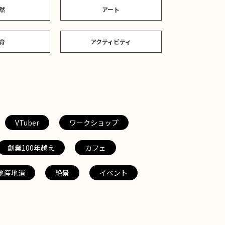
然
アート
育
アクティビティ
VTuber
ワークショップ
創業100年越え
カフェ
地産地消
絶景
イベント