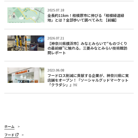
2025.07.18
全長約11km！相模原市に伸びる「相模緑道緑
地」とは？全部歩いて調べてみた 【前編】
2026.07.21
【神奈川県横浜市】みなとみらいで“ものづくり
の最前線”に触れる。三菱みなとみらい技術館訪
問レポート
2023.06.08
フードロス削減に貢献する企業が、神奈川県に実
店舗をオープン！『ソーシャルグッドマーケット
「クラダシ」』￼
ホーム
フード