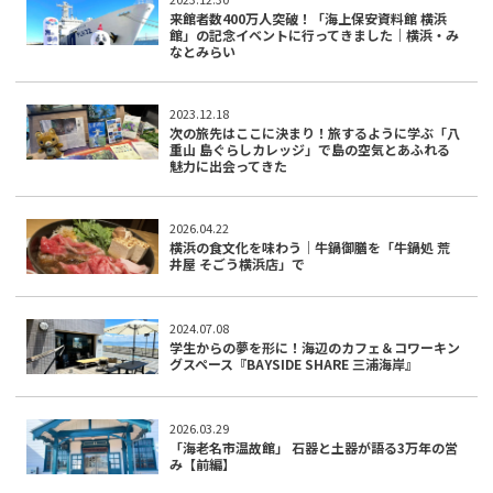
来館者数400万人突破！「海上保安資料館 横浜
館」の記念イベントに行ってきました｜横浜・み
なとみらい
2023.12.18
次の旅先はここに決まり！旅するように学ぶ「八
重山 島ぐらしカレッジ」で島の空気とあふれる
魅力に出会ってきた
2026.04.22
横浜の食文化を味わう｜牛鍋御膳を「牛鍋処 荒
井屋 そごう横浜店」で
2024.07.08
学生からの夢を形に！海辺のカフェ＆コワーキン
グスペース『BAYSIDE SHARE 三浦海岸』
2026.03.29
「海老名市温故館」 石器と土器が語る3万年の営
み【前編】