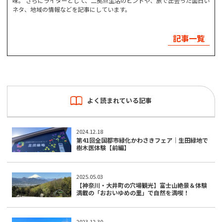
味。 さらにライターとして、二拠点生活のヒントや、旅で出会った面白い
ネタ、地域の情報などを記事にしています。
記事一覧
よく読まれている記事
2024.12.18
第41回全国都市緑化かわさきフェア｜生田緑地で
樹木医体験【前編】
2025.05.03
【神奈川・大井町の穴場観光】富士山絶景＆体験
満載の「おおいゆめの里」で自然を満喫！
2023.12.30