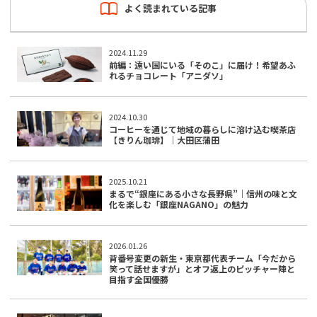
よく読まれている記事
2024.11.29
前編：遠い国にいる「そのこ」に届け！希望あふ
れるチョコレート「アニダソ」
2024.10.30
コーヒーを通じて地域の暮らしに溶け込む喫茶店
【きりん珈琲】｜大田区蒲田
2025.10.21
まるで“銀座にある小さな長野県”｜信州の味と文
化を楽しむ「銀座NAGANO」の魅力
2026.01.26
背番号変更の新生・東京都代表チーム「今だから
笑って話せますが」とオフ返上のピッチャー陣と
目指す全国優勝