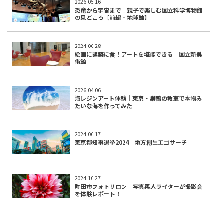
2026.05.16
恐竜から宇宙まで！親子で楽しむ国立科学博物館
の見どころ【前編・地球館】
2024.06.28
絵画に建築に食！アートを堪能できる｜国立新美
術館
2026.04.06
海レジンアート体験｜東京・巣鴨の教室で本物み
たいな海を作ってみた
2024.06.17
東京都知事選挙2024｜地方創生エゴサーチ
2024.10.27
町田市フォトサロン｜写真素人ライターが撮影会
を体験レポート！