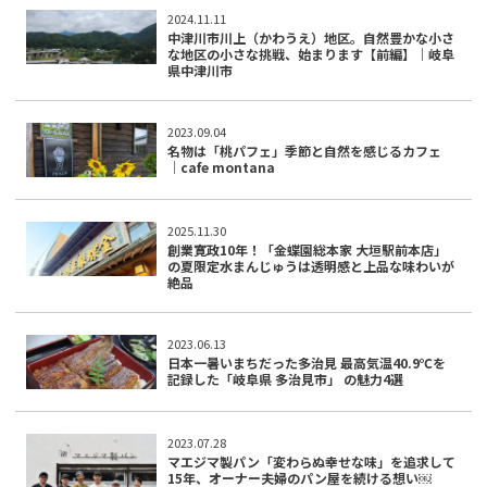
2024.11.11
中津川市川上（かわうえ）地区。自然豊かな小さ
な地区の小さな挑戦、始まります【前編】｜岐阜
県中津川市
2023.09.04
名物は「桃パフェ」季節と自然を感じるカフェ
│cafe montana
2025.11.30
創業寛政10年！「金蝶園総本家 大垣駅前本店」
の夏限定水まんじゅうは透明感と上品な味わいが
絶品
2023.06.13
日本一暑いまちだった多治見 最高気温40.9℃を
記録した「岐阜県 多治見市」 の魅力4選
2023.07.28
マエジマ製パン「変わらぬ幸せな味」を追求して
15年、オーナー夫婦のパン屋を続ける想い￼