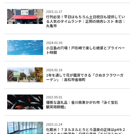
2025.11.17
行列必至！平日はもちろん土日祝日も提供してい
る人気のタイムランチ｜正岡の焼肉レスト 本店｜
丸亀市
2024.01.30
小豆島の穴場！戸形崎で楽しむ絶景とプライベー
ト時間
2026.02.16
1年を通して花が鑑賞できる「さぬきフラワーガ
ーデン」｜高松市香南町
2023.05.01
優雅な返礼品：香川県東かがわ市『泳ぐ宝石
観賞用錦鯉』
2025.11.24
化粧水！？ヌルヌルとろとろ温泉の正体はpH9.2
のアルカリ性温泉｜日帰り温泉「エピアみかど」