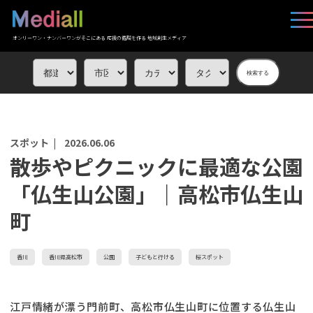
オンリーワン・ナンバーワンがそこにある 応援の循環を作る 地域創生メディア
検索する
スポット |
2026.06.06
散歩やピクニックに最適な公園
「仏生山公園」｜高松市仏生山
町
香川
香川県高松市
公園
子どもと行ける
桜スポット
江戸情緒が漂う門前町、高松市仏生山町に位置する仏生山