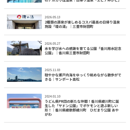
2026.05.13
2種類の源泉が楽しめるコスパ最高の日帰り温泉
施設「環の湯」｜三豊市財田町
2026.05.27
水を学び水への感謝を育てる公園「香川用水記念
公園」｜香川県三豊市財田町
2025.11.03
穏やかな瀬戸内海をゆっくり眺めながら散歩がで
きる｜サンポート高松
2024.01.10
うどん県PR団の新たな仲間！香川県綾川町に誕
生した「ヤドン公園」でポケモンと遊ぶ新しい
形！｜香川県綾歌郡綾川町 ひだまり公園 あや
がわ