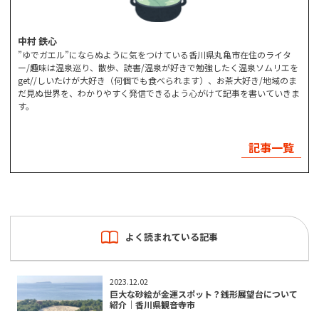
中村 鉄心
”ゆでガエル”にならぬように気をつけている香川県丸亀市在住のライタ
ー/趣味は温泉巡り、散歩、読書/温泉が好きで勉強したく温泉ソムリエを
get//しいたけが大好き（何個でも食べられます）、お茶大好き/地域のま
だ見ぬ世界を、わかりやすく発信できるよう心がけて記事を書いていきま
す。
記事一覧
よく読まれている記事
2023.12.02
巨大な砂絵が金運スポット？銭形展望台について
紹介｜香川県観音寺市