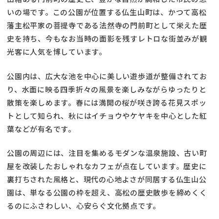
いの場です。この公園が位置する仏生山町は、かつて高松
藩主松平家の菩提寺である法然寺の門前町として栄えた歴
史を持ち、今もなお当時の面影を残すレトロな街並みが観
光客に人気を博しています。
公園内は、広大な池を中心に美しい遊歩道が整備されてお
り、水面に映る四季折々の風景を楽しみながらゆったりと
散策を楽しめます。春には満開の桜が咲き誇る花見スポッ
トとして知られ、秋にはイチョウやケヤキを中心とした紅
葉などが有名です。
公園の周辺には、注目を集めるモダンな温泉施設、古い町
屋を改装したおしゃれなカフェが点在しています。歴史に
裏打ちされた風格と、現代の心地よさが同居する仏生山公
園は、単なる公園の枠を超え、高松の歴史散歩を締めくく
るのにふさわしい、心安らぐ文化拠点です。