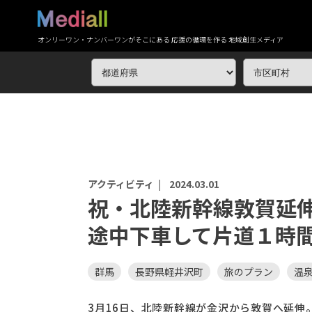
オンリーワン・ナンバーワンがそこにある 応援の循環を作る 地域創生メディア
アクティビティ |
2024.03.01
祝・北陸新幹線敦賀延
途中下車して片道１時
群馬
長野県軽井沢町
旅のプラン
温
3月16日、北陸新幹線が金沢から敦賀へ延伸