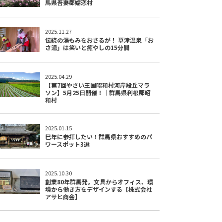
馬県吾妻郡嬬恋村
2025.11.27
伝統の湯もみをおさるが！ 草津温泉「お
さ湯」は笑いと癒やしの15分間
2025.04.29
【第7回やさい王国昭和村河岸段丘マラ
ソン】5月25日開催！｜群馬県利根郡昭
和村
2025.01.15
巳年に参拝したい！群馬県おすすめのパ
ワースポット3選
2025.10.30
創業80年群馬発。文具からオフィス、環
境から働き方をデザインする【株式会社
アサヒ商会】