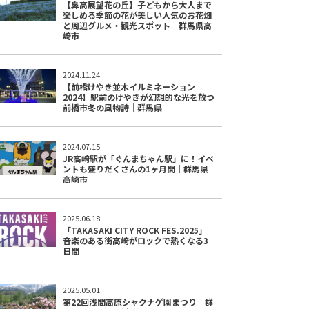
【鼻高展望花の丘】子どもから大人まで
楽しめる季節の花が美しい人気のお花畑
と周辺グルメ・観光スポット｜群馬県高
崎市
2024.11.24
【前橋けやき並木イルミネーション
2024】駅前のけやきが幻想的な光を放つ
前橋市冬の風物詩｜群馬県
2024.07.15
JR高崎駅が「ぐんまちゃん駅」に！イベ
ントも盛りだくさんの1ヶ月間｜群馬県
高崎市
2025.06.18
「TAKASAKI CITY ROCK FES.2025」
音楽のある街高崎がロックで熱くなる3
日間
2025.05.01
第22回浅間高原シャクナゲ園まつり｜群