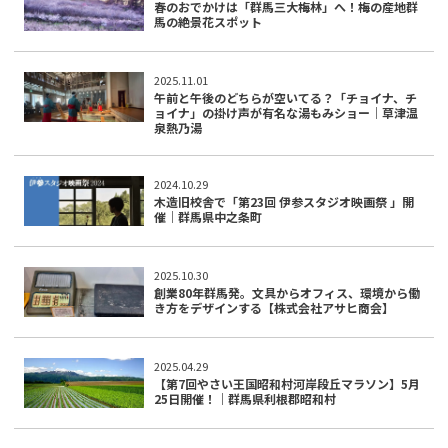
春のおでかけは「群馬三大梅林」へ！梅の産地群
馬の絶景花スポット
2025.11.01
午前と午後のどちらが空いてる？「チョイナ、チ
ョイナ」の掛け声が有名な湯もみショー｜草津温
泉熱乃湯
2024.10.29
木造旧校舎で「第23回 伊参スタジオ映画祭 」開
催｜群馬県中之条町
2025.10.30
創業80年群馬発。文具からオフィス、環境から働
き方をデザインする【株式会社アサヒ商会】
2025.04.29
【第7回やさい王国昭和村河岸段丘マラソン】5月
25日開催！｜群馬県利根郡昭和村