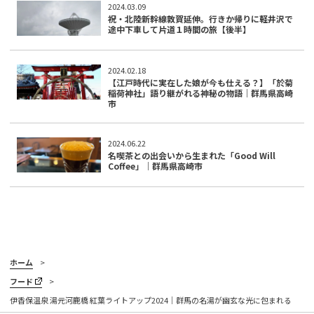
2024.03.09
祝・北陸新幹線敦賀延伸。行きか帰りに軽井沢で
途中下車して片道１時間の旅【後半】
2024.02.18
【江戸時代に実在した娘が今も仕える？】「於菊
稲荷神社」語り継がれる神秘の物語｜群馬県高崎
市
2024.06.22
名喫茶との出会いから生まれた「Good Will
Coffee」｜群馬県高崎市
ホーム
フード
伊香保温泉 湯元河鹿橋 紅葉ライトアップ2024｜群馬の名湯が幽玄な光に包まれる