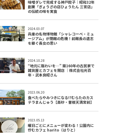
味噌ダレで完成する神戸餃子｜昭和32年
創業「ぎょうざの店ひょうたん 三宮店」
の伝統の味を実食
2024.03.07
兵庫の名物博物館「シャレコーベ・ミュ
ージアム」が閉館の危機！前館長の遺志
を継ぐ長女の思い
2024.10.28
“地元に賑わいを…” 築160年の古民家で
雑貨屋とカフェを開店 ｜株式会社光百
年・武本良昭さん
2023.06.20
食べたらやみつきになる!?むらたのカス
テラまんじゅう【高砂・曽根天満宮前】
2023.05.13
曜日ごとにメニューが変わる！公園内に
佇むカフェ harito（はりと）