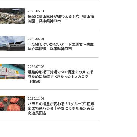
2026.05.31
気楽に高山気分が味わえる！六甲高山植
物園｜兵庫県神戸市
2026.06.01
一筋縄ではいかないアートの迷宮～兵庫
県立美術館｜兵庫県神戸市
2024.07.08
姫路的形潮干狩場で500個近くの貝を採
るために意識すべきたった1つのコツ
【後編】
2025.11.02
ハラミの概念が変わる！1グループ1皿限
定の特選ハラミ｜やきにくホルモン壱番
高速長田店