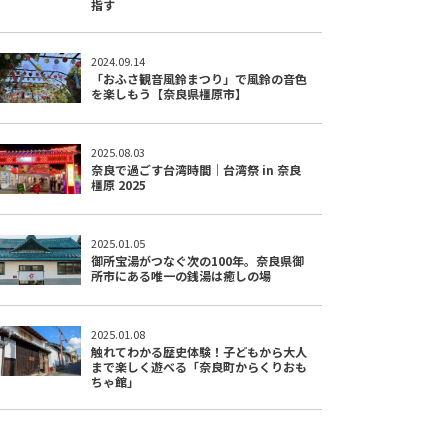
指す
2024.09.14
「おふさ観音風鈴まつり」で風鈴の音色
を楽しもう【奈良県橿原市】
2025.08.03
奈良で過ごす台湾時間｜台湾祭 in 奈良
橿原 2025
2025.01.05
御所宝湯がつなぐ次の100年。奈良県御
所市にある唯一の銭湯は癒しの場
2025.01.08
触れてわかる歴史体験！子どもから大人
まで楽しく遊べる「奈良町からくりおも
ちゃ館」