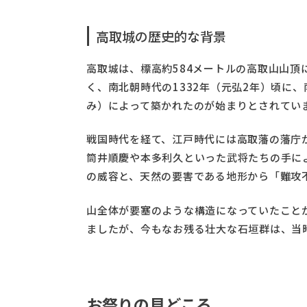
高取城の歴史的な背景
高取城は、標高約584メートルの高取山山頂
く、南北朝時代の1332年（元弘2年）頃に
み）によって築かれたのが始まりとされてい
戦国時代を経て、江戸時代には高取藩の藩庁
筒井順慶や本多利久といった武将たちの手に
の威容と、天然の要害である地形から「難攻
山全体が要塞のような構造になっていたこと
ましたが、今もなお残る壮大な石垣群は、当
お祭りの見どころ