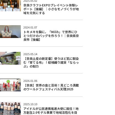
2025.05.02
奈良クラフトEXPOプレイベント体験レ
ポート【後編】｜小さなモノづくりが地
域を元気にする
2024.01.07
トキメキを胸に。「Milih」で世界にひ
とつだけのバッグを作ろう！｜奈良県奈
良市【後編】
2025.05.14
【奈良土産の新定番】使うほど肌に馴染
む『育てる布』！蚊帳織り雑貨「ならっ
ぷ」の魅力
2026.01.06
【奈良】世界の食と芸術！見どころ満載
のワールドフェスティバル天理2025
2025.10.10
アイドルが公民連携推進大使に就任！地
方創生2.0モデル事業で地域活性化を目