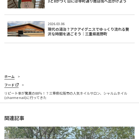
3と8がつく日には寺町通り商店街へ出かけよう
2026.03.06
現代の湯治？アクアイグニスでゆっくり流れる贅
沢な時間を過ごそう｜三重県菰野町
ホーム
フード
リピート率が驚異の88％！？三重県松阪市の人気ネイルサロン、シャルムネイル
(charme nail)に行ってきた
関連記事