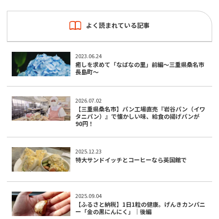
よく読まれている記事
2023.06.24
癒しを求めて「なばなの里」前編〜三重県桑名市
長島町〜
2026.07.02
【三重県桑名市】パン工場直売『岩谷パン（イワ
タニパン）』で懐かしい味、給食の揚げパンが
90円！
2025.12.23
特大サンドイッチとコーヒーなら英国館で
2025.09.04
【ふるさと納税】1日1粒の健康。げんきカンパニ
ー「金の黒にんにく」｜後編