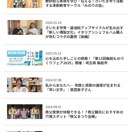
教師自ら表現を学び・伝える！さいたま市で活動
する演劇教育サークル『みのりの会』
2026.01.10
さいたま市発・醤油粕アップサイクルが生み出す
「新しい燻製文化」イタリアンシェフ＆ハム職人
が挑むコラボの裏側【後編】
2025.05.12
心を込めた手しごとの祭典！「第13回飯能ものづ
くりフェア2025」開催｜埼玉県 飯能市
2024.07.08
私からあなたへ… 笑顔と感謝の循環が生まれる
「笑い文字」｜菰田恵子さん
2024.09.01
秩父夜祭が体験できる！？秩父観光におすすめの
穴場スポット「秩父まつり会館」