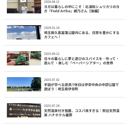
2026.04.13
ヨガは暮らしの中にこそ｜北浦和シュリカリのヨ
ガ『Field Artha』綾乃さん【後編】
2024.01.16
埼玉県久喜菖蒲公園内にある、日常を豊かにする
カフェへ！
2025.09.12
日々の暮らしに夢と遊びのスパイスを…作って・
遊んで ・楽しむ「ペーパーシアター」の世界
2025.07.02
手話が学べる遊具⁉︎休日は伊奈中央の中部公園で
遊ぼう｜埼玉県伊奈町
2025.07.28
天然温泉付き宿屋、コスパ良すぎる｜熊谷天然温
泉 ハナホテル籠原