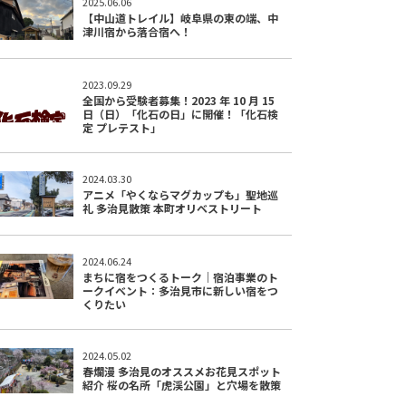
2025.06.06
【中山道トレイル】岐阜県の東の端、中
津川宿から落合宿へ！
2023.09.29
全国から受験者募集！2023 年 10 月 15
日（日）「化石の日」に開催！「化石検
定 プレテスト」
2024.03.30
アニメ「やくならマグカップも」聖地巡
礼 多治見散策 本町オリベストリート
2024.06.24
まちに宿をつくるトーク｜宿泊事業のト
ークイベント：多治見市に新しい宿をつ
くりたい
2024.05.02
春爛漫 多治見のオススメお花見スポット
紹介 桜の名所「虎渓公園」と穴場を散策