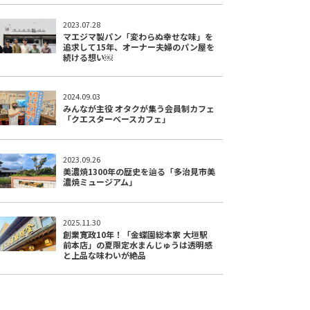
2023.07.28
マエジマ製パン「変わらぬ幸せな味」を
追求して15年、オーナー夫婦のパン屋を
続ける想い￼
2024.09.03
みんなが主役 オタクが集う会員制カフェ
「クエスターベースカフェ」
2023.09.26
美濃焼1300年の歴史を辿る「多治見市美
濃焼ミュージアム」
2025.11.30
創業寛政10年！「金蝶園総本家 大垣駅
前本店」の夏限定水まんじゅうは透明感
と上品な味わいが絶品