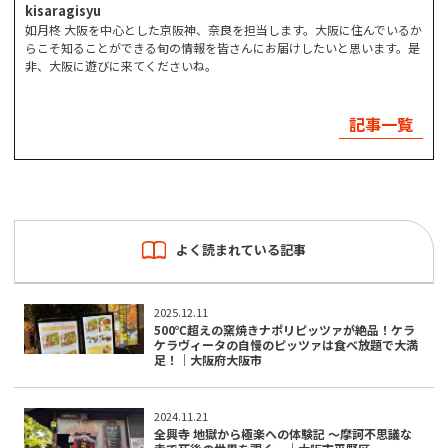
kisaragisyu
如月柊 大阪を中心とした京阪神、奈良を担当します。大阪に住んでいるか
らこそ知ることができる旬の情報を皆さんにお届けしたいと思います。是
非、大阪に遊びに来てくださいね。
記事一覧
よく読まれている記事
2025.12.11
500℃超えの窯焼きナポリピッツァが絶品！ケラ
ケラヴィータの自慢のピッツァは食べ放題で大満
足！｜大阪府大阪市
2024.11.21
全興寺 地獄から極楽への体験記 ～摩訶不思議な