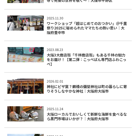
寺で死後の世界を覗く～｜大阪市平野区
2025.11.30
ワークショップ「超はじめてのおつかい」＠千里
祭り2025に秘められたママたちの熱い思い｜大
阪府豊中市
2023.08.23
大阪3大商店街「千林商店街」もある千林の魅力
をお届け！【第二弾：こっぺぱん専門店ふわこっ
ぺ】
2026.02.01
神社にピザ窯？鶴橋の彌榮神社は町の暮らしに寄
りそうしなやかな神社｜大阪府大阪市
2025.11.24
大阪ローカルでおいしくて新鮮な海鮮を食べるな
ら黒門市場はいかが？｜大阪府大阪市