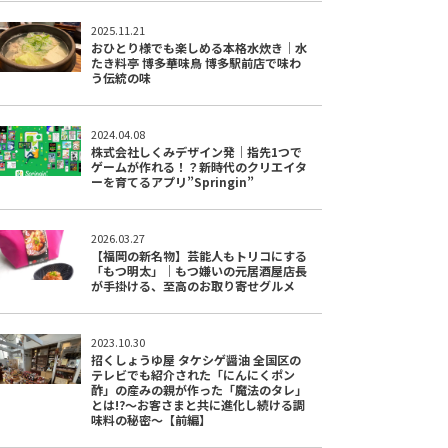
2025.11.21
おひとり様でも楽しめる本格水炊き｜水
たき料亭 博多華味鳥 博多駅前店で味わ
う伝統の味
2024.04.08
株式会社しくみデザイン発｜指先1つで
ゲームが作れる！？新時代のクリエイタ
ーを育てるアプリ”Springin”
2026.03.27
【福岡の新名物】芸能人もトリコにする
「もつ明太」｜もつ嫌いの元居酒屋店長
が手掛ける、至高のお取り寄せグルメ
2023.10.30
招くしょうゆ屋 タケシゲ醤油 全国区の
テレビでも紹介された「にんにくポン
酢」の産みの親が作った「魔法のタレ」
とは!?〜お客さまと共に進化し続ける調
味料の秘密〜【前編】