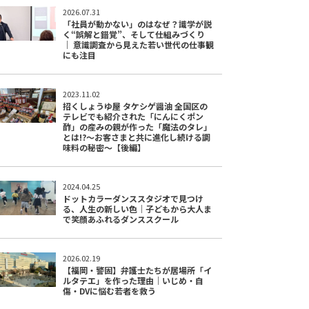
2026.07.31
「社員が動かない」のはなぜ？識学が説
く“誤解と錯覚”、そして仕組みづくり
｜ 意識調査から見えた若い世代の仕事観
にも注目
2023.11.02
招くしょうゆ屋 タケシゲ醤油 全国区の
テレビでも紹介された「にんにくポン
酢」の産みの親が作った「魔法のタレ」
とは!?〜お客さまと共に進化し続ける調
味料の秘密〜【後編】
2024.04.25
ドットカラーダンススタジオで見つけ
る、人生の新しい色｜子どもから大人ま
で笑顔あふれるダンススクール
2026.02.19
【福岡・警固】弁護士たちが居場所「イ
ルタテエ」を作った理由｜いじめ・自
傷・DVに悩む若者を救う