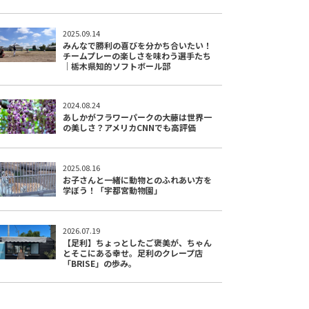
2025.09.14
みんなで勝利の喜びを分かち合いたい！
チームプレーの楽しさを味わう選手たち
｜栃木県知的ソフトボール部
2024.08.24
あしかがフラワーパークの大藤は世界一
の美しさ？アメリカCNNでも高評価
2025.08.16
お子さんと一緒に動物とのふれあい方を
学ぼう！「宇都宮動物園」
2026.07.19
【足利】ちょっとしたご褒美が、ちゃん
とそこにある幸せ。足利のクレープ店
「BRISE」の歩み。