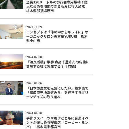
全長320メートルの歩行者専用吊橋！雄
大な景色を堪能できるもみじ谷大吊橋｜
栃木県那須塩原市
2023.11.09
コンセプトは「体の中からキレイに」オ
ーガニックサロン美容室YUKURI｜栃木
県小山市
2024.02.08
「渡良瀬橋」歌手 森高千里さんの名曲に
登場する橋は実在する？【前編】
2026.01.06
「日本の農業を元気にしたい」栃木県で
「農産直売所あぜみち」を経営するグリ
ーンデイズの取り組み
2024.04.10
手作りスイーツや珈琲とともに音楽イベ
ントが楽しめる喫茶店「コーヒー・ルン
バ」｜栃木県宇都宮市