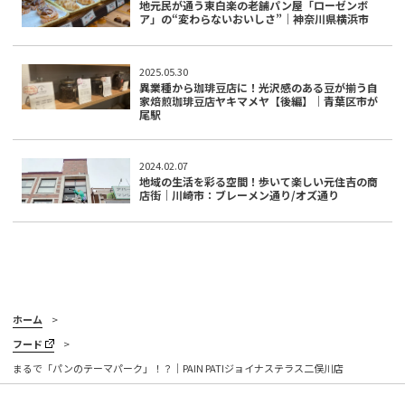
地元民が通う東白楽の老舗パン屋「ローゼンボ
ア」の“変わらないおいしさ”｜神奈川県横浜市
2025.05.30
異業種から珈琲豆店に！光沢感のある豆が揃う自
家焙煎珈琲豆店ヤキマメヤ【後編】｜青葉区市が
尾駅
2024.02.07
地域の生活を彩る空間！歩いて楽しい元住吉の商
店街｜川崎市：ブレーメン通り/オズ通り
ホーム
フード
まるで「パンのテーマパーク」！？｜PAIN PATIジョイナステラス二俣川店