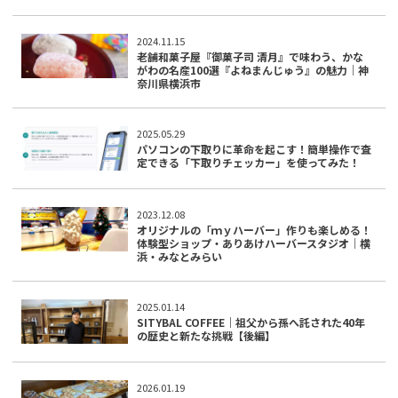
2024.11.15
老舗和菓子屋『御菓子司 清月』で味わう、かな
がわの名産100選『よねまんじゅう』の魅力｜神
奈川県横浜市
2025.05.29
パソコンの下取りに革命を起こす！簡単操作で査
定できる「下取りチェッカー」を使ってみた！
2023.12.08
オリジナルの「ｍｙハーバー」作りも楽しめる！
体験型ショップ・ありあけハーバースタジオ｜横
浜・みなとみらい
2025.01.14
SITYBAL COFFEE｜祖父から孫へ託された40年
の歴史と新たな挑戦【後編】
2026.01.19