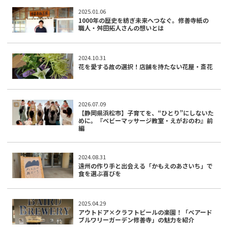
2025.01.06
1000年の歴史を紡ぎ未来へつなぐ。修善寺紙の
職人・舛田拓人さんの想いとは
2024.10.31
花を愛する故の選択！店舗を持たない花屋・斎花
2026.07.09
【静岡県浜松市】子育てを、“ひとり”にしないた
めに。『ベビーマッサージ教室・えがおのわ』前
編
2024.08.31
遠州の作り手と出会える「かもえのあさいち」で
食を選ぶ喜びを
2025.04.29
アウトドア×クラフトビールの楽園！「ベアード
ブルワリーガーデン修善寺」の魅力を紹介