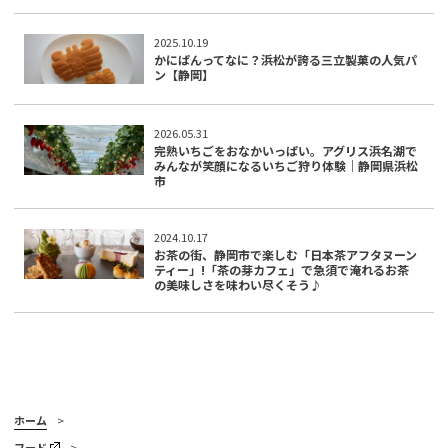
2025.10.19
かにぱんってなに？浜松が誇る三立製菓の人気パ
ン【静岡】
2026.05.31
完熟いちごをおなかいっぱい。アグリス浜名湖で
みんなが笑顔になるいちご狩り体験｜静岡県浜松
市
2024.10.17
お茶の街、静岡市で楽しむ「日本茶アフタヌーン
ティー」!「茶の芽カフェ」で急須で淹れるお茶
の美味しさを味わい尽くそう♪
ホーム
フード