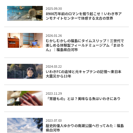
2025.09.30
8900万年前のロマンを掘り起こせ！いわき市ア
ンモナイトセンターで体感する太古の世界
2026.01.26
むかしむかしの福島にタイムスリップ！三世代で
楽しめる体験型フィールドミュージアム「まほろ
ん」｜福島県白河市
2024.03.22
いわきFCの追悼と元キャプテンの記憶～東日本
大震災から13年
2023.11.29
「常磐もの」とは？美味なる魚はいわきにあり
2023.07.03
歴史的偉人ゆかりの南湖公園へ行ってみた：福島
県白河市