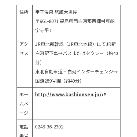
住所
甲子温泉 旅館大黒屋
〒961-8071 福島県西白河郡西郷村真船
字寺平1
アク
JR東北新幹線（JR東北本線）にてJR新
セス
白河駅下車→バスまたはタクシー（約40
分）
東北自動車道・白河インターチェンジ→
国道289号線（約40分）
ホー
http://www.kashionsen.jp/
ムペ
ージ
電話
0248-36-2301
番号