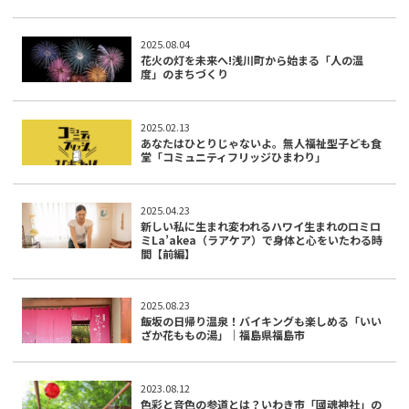
2025.08.04
花火の灯を未来へ!浅川町から始まる「人の温
度」のまちづくり
2025.02.13
あなたはひとりじゃないよ。無人福祉型子ども食
堂「コミュニティフリッジひまわり」
2025.04.23
新しい私に生まれ変われるハワイ生まれのロミロ
ミLa’akea（ラアケア）で身体と心をいたわる時
間【前編】
2025.08.23
飯坂の日帰り温泉！バイキングも楽しめる「いい
ざか花ももの湯」｜福島県福島市
2023.08.12
色彩と音色の参道とは？いわき市「國魂神社」の