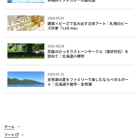
2026.05.01
建築×ビーズで生み出す立体アート｜札幌のビー
ズ作家『call me』
2023.08.28
忍路のひっそりストーンサークル（環状列石）を
訪ねて｜北海道小樽市
2026.07.31
支笏湖の夏をファミリーで楽しむならペダルボー
ト｜北海道千歳市・支笏湖
ホーム
フード