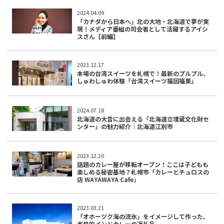
2024.04.09
「カナダから日本へ」北の大地・北海道で夢が実
現！メディア番組の司会者として活躍するアイシ
スさん【前編】
2023.12.17
本場の台湾スイーツを札幌で！最新のプルプル、
しゅわしゅわ体験「台湾スイーツ福因福果」
2024.07.18
北海道の大昔に出会える「北海道立埋蔵文化財セ
ンター」の魅力紹介｜北海道江別市
2023.12.20
話題のカレー屋が移転オープン！ここは子どもも
楽しめる秘密基地？札幌市「カレーとチュロスの
店 WAYAWAYA Cafe」
2023.03.21
「オホーツク海の流氷」をイメージして作った、
本格的インドカレーの返礼品