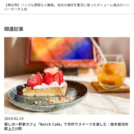
【帯広市】バンズも野菜も十勝産。地元の食材を贅沢に使ったボリューム満点のハン
バーガーが人気
関連記事
2024.02.19
癒しの一軒家カフェ「Butch Cafe」で手作りスイーツを楽しむ｜栃木県河内
郡上三川町