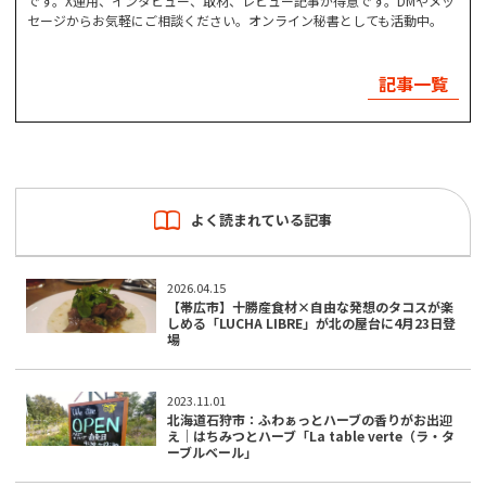
です。X運用、インタビュー、取材、レビュー記事が得意です。DMやメッ
セージからお気軽にご相談ください。オンライン秘書としても活動中。
記事一覧
よく読まれている記事
2026.04.15
【帯広市】十勝産食材×自由な発想のタコスが楽
しめる「LUCHA LIBRE」が北の屋台に4月23日登
場
2023.11.01
北海道石狩市：ふわぁっとハーブの香りがお出迎
え｜はちみつとハーブ「La table verte（ラ・タ
ーブルベール」