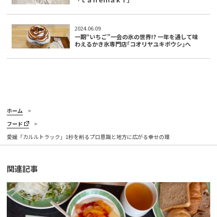
2024.06.09
一期“いちご”一会の氷の世界!? 一年を通して味
わえるかき氷専門店｢コオリヤユキボウシ｣へ
ホーム
フード
愛媛「カルルトラック」1秒を削るプロ意識と地方に広がる幸せの環
関連記事