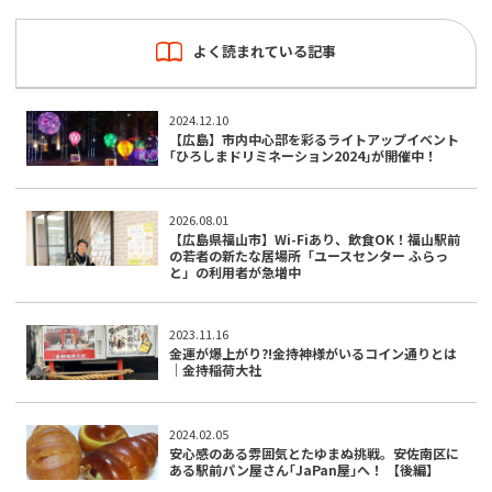
よく読まれている記事
2024.12.10
【広島】市内中心部を彩るライトアップイベント
｢ひろしまドリミネーション2024｣が開催中！
2026.08.01
【広島県福山市】Wi-Fiあり、飲食OK！福山駅前
の若者の新たな居場所「ユースセンター ふらっ
と」の利用者が急増中
2023.11.16
金運が爆上がり?!金持神様がいるコイン通りとは
｜金持稲荷大社
2024.02.05
安心感のある雰囲気とたゆまぬ挑戦。安佐南区に
ある駅前パン屋さん｢JaPan屋｣へ！ 【後編】