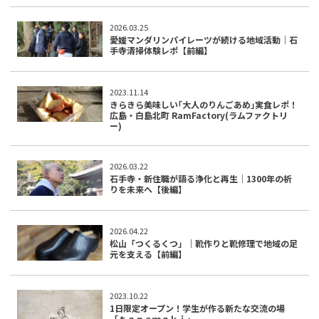
2026.03.25
愛媛マンダリンパイレーツが続ける地域活動｜石
手寺清掃体験レポ【前編】
2023.11.14
きらきら美味しい｢大人のりんごあめ｣実食レポ！
広島・白島北町 RamFactory(ラムファクトリ
ー)
2026.03.22
石手寺・新住職が語る浄化と再生│1300年の祈
りを未来へ【後編】
2026.04.22
松山「つくるくつ」｜靴作りと靴修理で地域の足
元を支える【前編】
2023.10.22
1日限定オープン！学生が作る新たな交流の場
「ｔａｎｅｍａｋｉ」