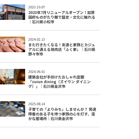
2023.10.07
2023年7月リニューアルオープン！加賀
国府ものがたり館で歴史・文化に触れる
｜石川県小松市
2024.02.13
また行きたくなる！友達と家族とカジュ
アルに通える焼肉店「ふく家」｜石川県
野々市市
2024.06.01
建築会社が手掛けたおしゃれ空間
「zuiun dining（ズイウン ダイニン
グ）」｜石川県金沢市
2025.08.14
子育ての「よりみち」しませんか？ 発達
障害のある子を持つ家族の心を灯す、温
かな居場所｜石川県金沢市