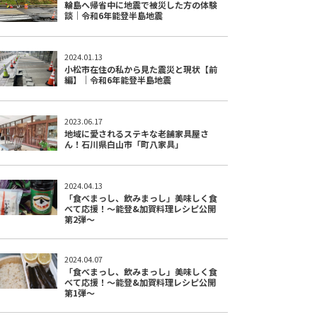
輪島へ帰省中に地震で被災した方の体験
談｜令和6年能登半島地震
2024.01.13
小松市在住の私から見た震災と現状【前
編】｜令和6年能登半島地震
2023.06.17
地域に愛されるステキな老舗家具屋さ
ん！石川県白山市「町八家具」
2024.04.13
「食べまっし、飲みまっし」美味しく食
べて応援！〜能登&加賀料理レシピ公開
第2弾〜
2024.04.07
「食べまっし、飲みまっし」美味しく食
べて応援！〜能登&加賀料理レシピ公開
第1弾〜